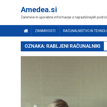
Skip
Amedea.si
to
content
Zanimive in uporabne informacije z najrazličnejših področ
ZANIMIVOSTI
RAČUNALNIŠTVO IN TEHNOL
OZNAKA:
RABLJENI RAČUNALNIKI