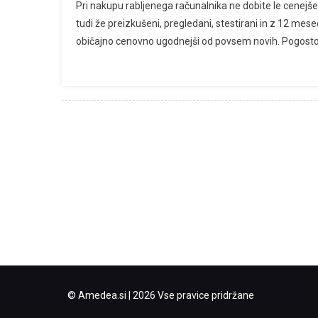
Pri nakupu rabljenega računalnika ne dobite le cenejš
tudi že preizkušeni, pregledani, stestirani in z 12 meseč
običajno cenovno ugodnejši od povsem novih. Pogosto la
© Amedea.si | 2026 Vse pravice pridržane