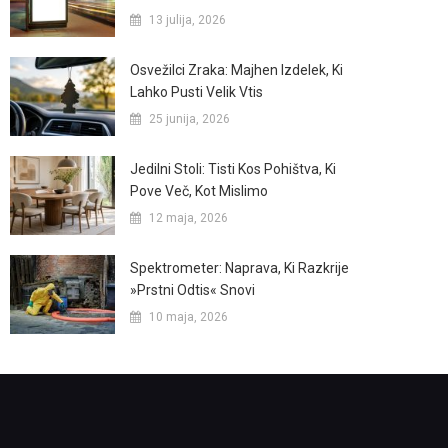
13 julija, 2026
Osvežilci Zraka: Majhen Izdelek, Ki
Lahko Pusti Velik Vtis
25 junija, 2026
Jedilni Stoli: Tisti Kos Pohištva, Ki
Pove Več, Kot Mislimo
12 maja, 2026
Spektrometer: Naprava, Ki Razkrije
»prstni Odtis« Snovi
10 maja, 2026