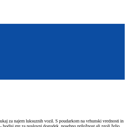
ukaj za najem luksuznih vozil. S poudarkom na vrhunski vrednosti in
– bodisi gre za poslovni dogodek, posebno priložnost ali zgolj željo