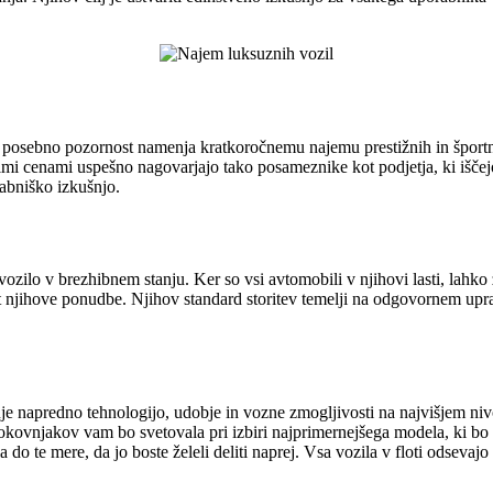
mer posebno pozornost namenja kratkoročnemu najemu prestižnih in športn
mi cenami uspešno nagovarjajo tako posameznike kot podjetja, ki išče
rabniško izkušnjo.
ozilo v brezhibnem stanju. Ker so vsi avtomobili v njihovi lasti, lahk
t njihove ponudbe. Njihov standard storitev temelji na odgovornem upra
e napredno tehnologijo, udobje in vozne zmogljivosti na najvišjem ni
okovnjakov vam bo svetovala pri izbiri najprimernejšega modela, ki bo
do te mere, da jo boste želeli deliti naprej. Vsa vozila v floti odsevaj