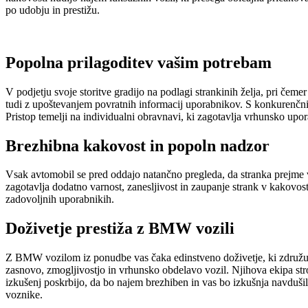
po udobju in prestižu.
Popolna prilagoditev vašim potrebam
V podjetju svoje storitve gradijo na podlagi strankinih želja, pri če
tudi z upoštevanjem povratnih informacij uporabnikov. S konkurenčni
Pristop temelji na individualni obravnavi, ki zagotavlja vrhunsko upo
Brezhibna kakovost in popoln nadzor
Vsak avtomobil se pred oddajo natančno pregleda, da stranka prejme v
zagotavlja dodatno varnost, zanesljivost in zaupanje strank v kakovos
zadovoljnih uporabnikih.
Doživetje prestiža z BMW vozili
Z BMW vozilom iz ponudbe vas čaka edinstveno doživetje, ki združuj
zasnovo, zmogljivostjo in vrhunsko obdelavo vozil. Njihova ekipa str
izkušenj poskrbijo, da bo najem brezhiben in vas bo izkušnja navdušila 
voznike.