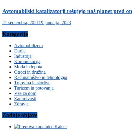
Avtomobilski katalizatorji rešujejo naš planet pred 
21 septembra, 2021
19 januarja, 2023
Kategorije
Avtomobilizem
Darila
Industrija
Komunikacija
Moda in lepota
Otroci in družina
Računalništvo in tehnologija
Trgovina in storitve
Turizem in potovanja
Vse za dom
Zanimivosti
Zdravje
Zadnje objave