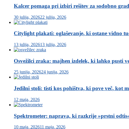
Kalcer pomaga pri izbiri rešitev za sodobno gra
30 julija, 2026
22 julija, 2026
Citylight plakati: oglaševanje, ki ostane vidno t
13 julija, 2026
13 julija, 2026
Osvežilci zraka: majhen izdelek, ki lahko pusti ve
25 junija, 2026
24 junija, 2026
Jedilni stoli: tisti kos pohištva, ki pove več, kot 
12 maja, 2026
Spektrometer: naprava, ki razkrije »prstni odtis
10 maja, 2026
11 maja, 2026