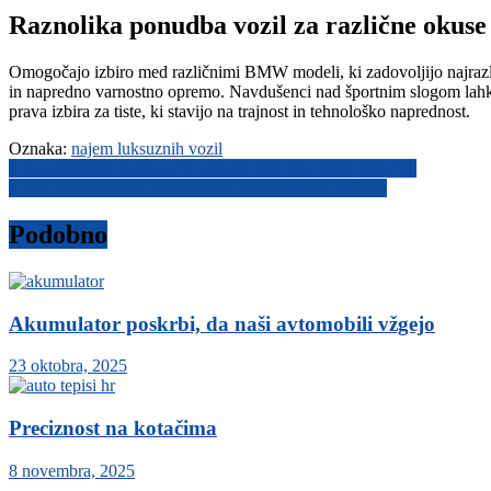
Raznolika ponudba vozil za različne okuse
Omogočajo izbiro med različnimi BMW modeli, ki zadovoljijo najrazl
in napredno varnostno opremo. Navdušenci nad športnim slogom lahko
prava izbira za tiste, ki stavijo na trajnost in tehnološko naprednost.
Oznaka:
najem luksuznih vozil
Navigacija
Top Commerce s ponudbo, prilagojeno gradbenim izzivom
Gumijaste preproge za avto vam bodo olajšale čiščenje
prispevka
Podobno
Akumulator poskrbi, da naši avtomobili vžgejo
23 oktobra, 2025
Preciznost na kotačima
8 novembra, 2025