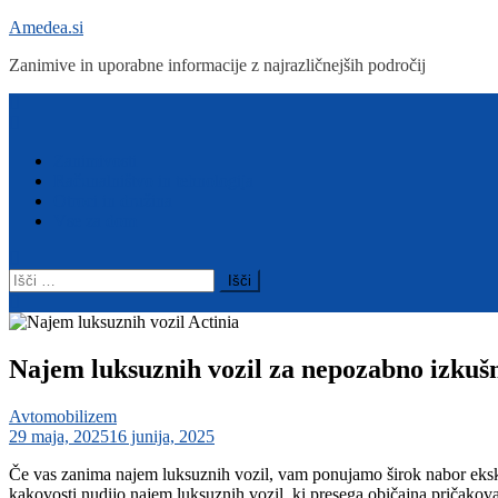
Skip
Amedea.si
to
Zanimive in uporabne informacije z najrazličnejših področij
content
Menu
Zanimivosti
Računalništvo in tehnologija
Otroci in družina
Vse za dom
Išči:
Najem luksuznih vozil za nepozabno izkuš
Avtomobilizem
29 maja, 2025
16 junija, 2025
Če vas zanima najem luksuznih vozil, vam ponujamo širok nabor ekskl
kakovosti nudijo najem luksuznih vozil, ki presega običajna pričakovan