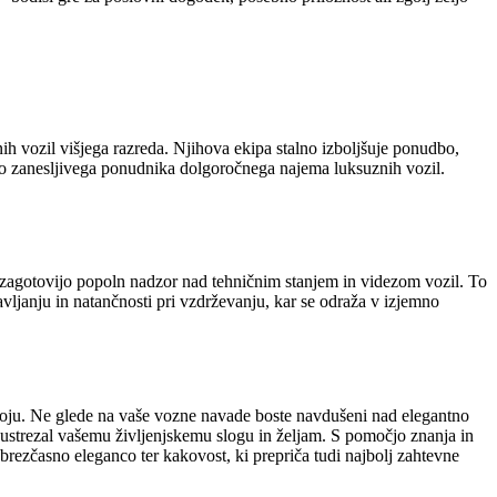
ih vozil višjega razreda. Njihova ekipa stalno izboljšuje ponudbo,
jo zanesljivega ponudnika dolgoročnega najema luksuznih vozil.
o zagotovijo popoln nadzor nad tehničnim stanjem in videzom vozil. To
vljanju in natančnosti pri vzdrževanju, kar se odraža v izjemno
voju. Ne glede na vaše vozne navade boste navdušeni nad elegantno
 ustrezal vašemu življenjskemu slogu in željam. S pomočjo znanja in
o brezčasno eleganco ter kakovost, ki prepriča tudi najbolj zahtevne