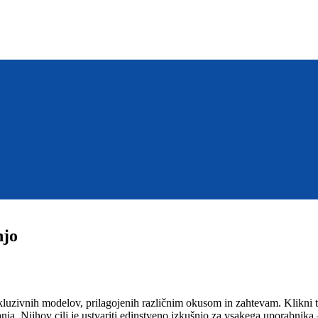
njo
uzivnih modelov, prilagojenih različnim okusom in zahtevam. Klikni t
ja. Njihov cilj je ustvariti edinstveno izkušnjo za vsakega uporabnika 