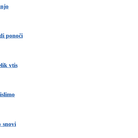
dnjo
udi ponoči
lik vtis
mislimo
« snovi