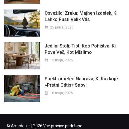
Osvežilci Zraka: Majhen Izdelek, Ki
Lahko Pusti Velik Vtis
25 junija, 2026
Jedilni Stoli: Tisti Kos Pohištva, Ki
Pove Več, Kot Mislimo
12 maja, 2026
Spektrometer: Naprava, Ki Razkrije
»prstni Odtis« Snovi
10 maja, 2026
© Amedea.si | 2026 Vse pravice pridržane