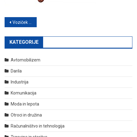
Navigacija
Voziček za orodje poskrbi za boljšo organizacijo
prispevka
KATEGORIJE
Avtomobilizem
Darila
Industrija
Komunikacija
Moda in lepota
Otroci in družina
Računalništvo in tehnologija