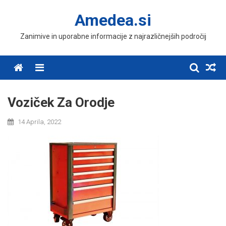
Skip
Amedea.si
to
content
Zanimive in uporabne informacije z najrazličnejših področij
Menu
Voziček Za Orodje
14 Aprila, 2022