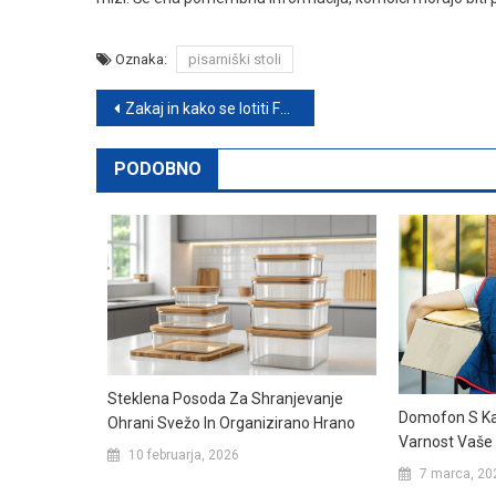
Oznaka:
pisarniški stoli
Navigacija
Zakaj in kako se lotiti Facebook oglaševanja
prispevka
PODOBNO
Steklena Posoda Za Shranjevanje
Domofon S K
Ohrani Svežo In Organizirano Hrano
Varnost Vaše 
10 februarja, 2026
7 marca, 20