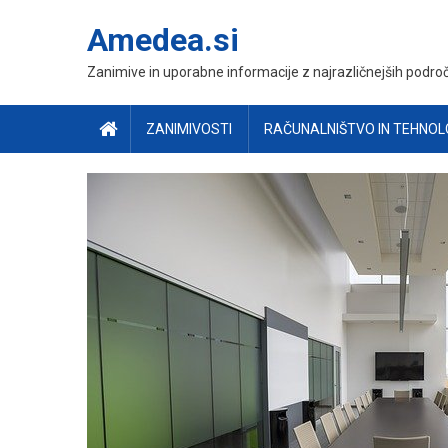
Skip
Amedea.si
to
content
Zanimive in uporabne informacije z najrazličnejših področ
ZANIMIVOSTI
RAČUNALNIŠTVO IN TEHNOL