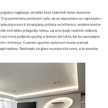
jo poljubno nagibanje, da lahko brez vsakršnih težav dosežete
ize. To je pomembno predvsem zato, da se neprestano ne naprezate v
onjala pripomore k zmanjšanju pritiska na hrbtenico, sedalne kosti in
 stoli lahko prilagodijo telesu, saj smo ljudje različnih velikosti,
ški stol mora podpirati spodnji in ledveni del hrbta, kar bo samodejno
lečin v hrbtenici. S samim opornim sistemom boste uravnali
lagajal naslonu. Naslonjalo za glavo se priporoča vsem, a še posebej