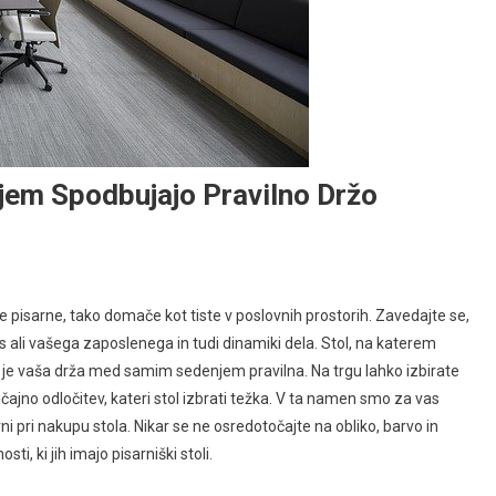
njem Spodbujajo Pravilno Držo
pisarne, tako domače kot tiste v poslovnih prostorih. Zavedajte se,
as ali vašega zaposlenega in tudi dinamiki dela. Stol, na katerem
a je vaša drža med samim sedenjem pravilna. Na trgu lahko izbirate
ičajno odločitev, kateri stol izbrati težka. V ta namen smo za vas
rni pri nakupu stola. Nikar se ne osredotočajte na obliko, barvo in
, ki jih imajo pisarniški stoli.