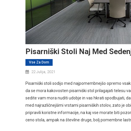
Pisarniški Stoli Naj Med Sede
Vse Za Dom
22 Julija, 2021
Pisarniški stoli sodijo med najpomembnejšo opremo vsake 
da se mora kakovosten pisarniški stol prilagajati telesu v
sedite vam mora nuditi udobje in vas hkrati spodbujati, d
med najrazličnejšimi vrstami pisarniških stolov, zato je ob
pripravili koristne informacije, na kaj vse morate biti pozo
ceno stola, ampak na številne druge, bolj pomembne lastnosti