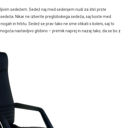
agodljivim sedežem. Sedež naj med sedenjem nudi za štiri prste
 sedeža. Nikar ne izberite preglobokega sedeža, saj boste med
nogah in hrbtu. Sedež se prav tako ne sme stikati s koleni, saj to
i omogoča nastavljivo globino – premik naprej in nazaj tako, da se bo z