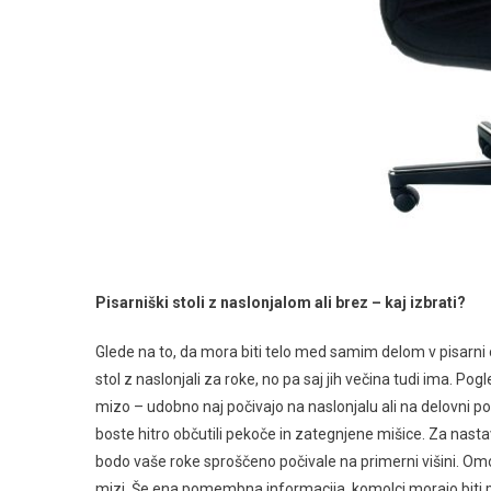
Pisarniški stoli z naslonjalom ali brez – kaj izbrati?
Glede na to, da mora biti telo med samim delom v pisarni 
stol z naslonjali za roke, no pa saj jih večina tudi ima. 
mizo – udobno naj počivajo na naslonjalu ali na delovni po
boste hitro občutili pekoče in zategnjene mišice. Za nastavl
bodo vaše roke sproščeno počivale na primerni višini. Omogo
mizi. Še ena pomembna informacija, komolci morajo biti p