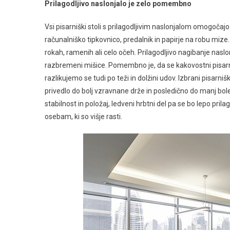
Prilagodljivo naslonjalo je zelo pomembno
Vsi pisarniški stoli s prilagodljivim naslonjalom omogoča
računalniško tipkovnico, predalnik in papirje na robu m
rokah, ramenih ali celo očeh. Prilagodljivo nagibanje nasl
razbremeni mišice. Pomembno je, da se kakovostni pisarniški
razlikujemo se tudi po teži in dolžini udov. Izbrani pisarni
privedlo do bolj vzravnane drže in posledično do manj bo
stabilnost in položaj, ledveni hrbtni del pa se bo lepo pri
osebam, ki so višje rasti.