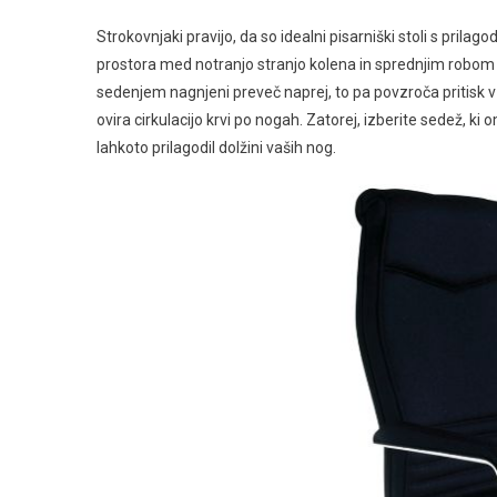
Strokovnjaki pravijo, da so idealni pisarniški stoli s pril
prostora med notranjo stranjo kolena in sprednjim robom
sedenjem nagnjeni preveč naprej, to pa povzroča pritisk v 
ovira cirkulacijo krvi po nogah. Zatorej, izberite sedež, k
lahkoto prilagodil dolžini vaših nog.