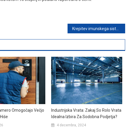
Krepitev imunskega sistema je izjemno pomembno. Kako sami poskrbimo zanj?
Industrijska Vrata: Zakaj So Rolo Vrata
amero Omogočajo Večjo
Idealna Izbira Za Sodobna Podjetja?
Hiše
4 decembra, 2024
26