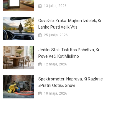
13 julija, 2026
Osvežilci Zraka: Majhen Izdelek, Ki
Lahko Pusti Velik Vtis
25 junija, 2026
Jedilni Stoli: Tisti Kos Pohištva, Ki
Pove Več, Kot Mislimo
12 maja, 2026
Spektrometer: Naprava, Ki Razkrije
»prstni Odtis« Snovi
10 maja, 2026