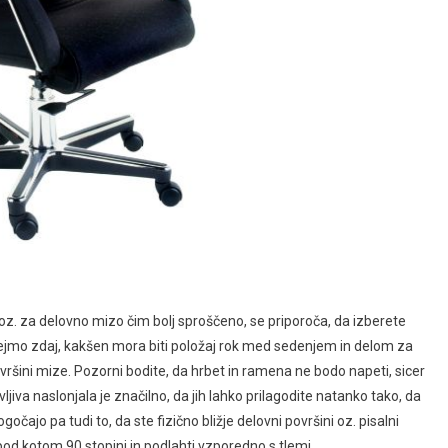
oz. za delovno mizo čim bolj sproščeno, se priporoča, da izberete
Poglejmo zdaj, kakšen mora biti položaj rok med sedenjem in delom za
vršini mize. Pozorni bodite, da hrbet in ramena ne bodo napeti, sicer
jiva naslonjala je značilno, da jih lahko prilagodite natanko tako, da
čajo pa tudi to, da ste fizično bližje delovni površini oz. pisalni
od kotom 90 stopinj in podlahti vzporedno s tlemi.