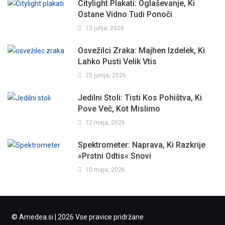
Citylight Plakati: Oglaševanje, Ki
Ostane Vidno Tudi Ponoči
13 julija, 2026
Osvežilci Zraka: Majhen Izdelek, Ki
Lahko Pusti Velik Vtis
25 junija, 2026
Jedilni Stoli: Tisti Kos Pohištva, Ki
Pove Več, Kot Mislimo
12 maja, 2026
Spektrometer: Naprava, Ki Razkrije
»prstni Odtis« Snovi
10 maja, 2026
© Amedea.si | 2026 Vse pravice pridržane