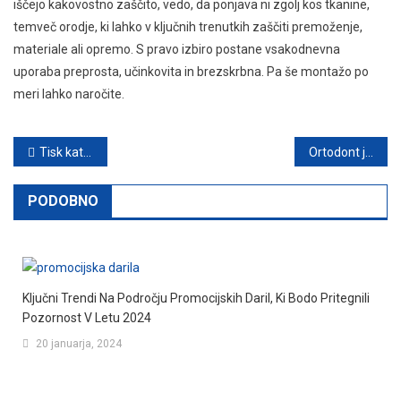
iščejo kakovostno zaščito, vedo, da ponjava ni zgolj kos tkanine,
temveč orodje, ki lahko v ključnih trenutkih zaščiti premoženje,
materiale ali opremo. S pravo izbiro postane vsakodnevna
uporaba preprosta, učinkovita in brezskrbna. Pa še montažo po
meri lahko naročite.
Navigacija
Tisk katalogov omogoča boljšo promocijo izdelkov
Ortodont je strokovnjak za popoln nasmeh
prispevka
PODOBNO
Ključni Trendi Na Področju Promocijskih Daril, Ki Bodo Pritegnili
Pozornost V Letu 2024
20 januarja, 2024