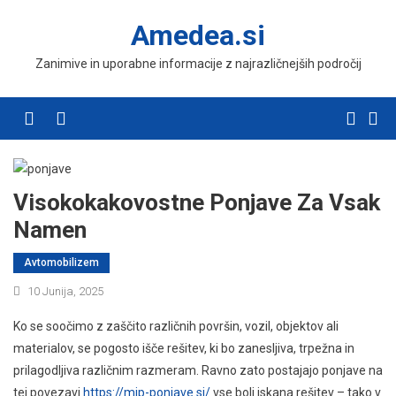
Skip
Amedea.si
to
content
Zanimive in uporabne informacije z najrazličnejših področij
Menu
Visokokakovostne Ponjave Za Vsak
Namen
Avtomobilizem
10 Junija, 2025
Ko se soočimo z zaščito različnih površin, vozil, objektov ali
materialov, se pogosto išče rešitev, ki bo zanesljiva, trpežna in
prilagodljiva različnim razmeram. Ravno zato postajajo ponjave na
tej povezavi
https://mip-ponjave.si/
vse bolj iskana rešitev – tako v