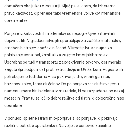
domačem okolju kot v industriji. Ključ pa je v tem, da izberemo
pravo kakovost, ki prenese tako vremenske vplive kot mehanske
obremenitve.
Ponjave iz kakovostnih materialov so nepogrešljive v številnih
dejavnostih. V gradbeništvu jih uporabljajo za zaščito materialov,
gradbenih strojev, opažev in fasad. V kmetijstvu so nujne za
pokrivanje sena, bal, krmil ali za zaščito kmetijskih strojev.
Uporabne so tudi v transportu za prekrivanje tovorov, kjer morajo
zagotavljati odpornost proti vetru, dežju in UV žarkom. Pogosto jih
potrebujemo tudi doma – za pokrivanje drv, vrtnih garnitur,
bazenov, koles, teras ali čolnov. Da pa ponjava res služi svojemu
namenu, mora biti izdelana iz materiala, ki ne razpade že po nekaj
mesecih. Prav tu se ločijo dobre rešitve od tistih, ki dolgoročno niso
uporabne.
V ponudbi spletne strani mip-ponjave.si so ponjave, ki pokrivajo
različne potrebe uporabnikov. Na voljo so osnovne zaščitne