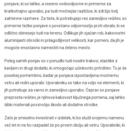
ponjave, ki so lahke, a vseeno vodoodporne in primerne za
kratkotrajno uporabo, pa tudi močnejše različice, ki zdržijo bolj
zahtevne razmere. Za tiste, ki potrebujejo res zanesljivo rešitev, so
primerne težke ponjave s povečano odpornostjo proti obrabi, ki se
odlično obnesejo tudi na terenu. Odlikuje jih ojačan rob, kakovostni
aluminijasti obročki in prilagodljivost velikosti, kar pomeni, da jih je
mogoče enostavno namestiti na želeno mesto.
Poleg samih ponjav so v ponudbi tudi nosilni trakovi, elastike z
kavljem in drugi dodatki, ki omogočajo učinkovito pritrditev. To je še
posebej pomembno, kadar je ponjava izpostavljena močnemu
vetru ali redni uporabi. Uporabniku so tako na voljo vsi elementi, ki
jih potrebuje za varno in zanesljivo uporabo. Čeprav so ponjave
preprosta rešitev, je njihova kakovost ključnega pomena, saj lahko
šibki materiali povzročijo škodo ali dodatne stroške.
Zato je smiselno investirati v izdelek, ki bo služil svojemu namenu
več let in ne bo razpadel že po prvem dežju ali vetru. Uporabniki, ki