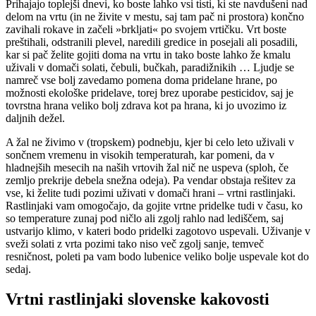
Prihajajo toplejši dnevi, ko boste lahko vsi tisti, ki ste navdušeni nad
delom na vrtu (in ne živite v mestu, saj tam pač ni prostora) končno
zavihali rokave in začeli »brkljati« po svojem vrtičku. Vrt boste
preštihali, odstranili plevel, naredili gredice in posejali ali posadili,
kar si pač želite gojiti doma na vrtu in tako boste lahko že kmalu
uživali v domači solati, čebuli, bučkah, paradižnikih … Ljudje se
namreč vse bolj zavedamo pomena doma pridelane hrane, po
možnosti ekološke pridelave, torej brez uporabe pesticidov, saj je
tovrstna hrana veliko bolj zdrava kot pa hrana, ki jo uvozimo iz
daljnih dežel.
A žal ne živimo v (tropskem) podnebju, kjer bi celo leto uživali v
sončnem vremenu in visokih temperaturah, kar pomeni, da v
hladnejših mesecih na naših vrtovih žal nič ne uspeva (sploh, če
zemljo prekrije debela snežna odeja). Pa vendar obstaja rešitev za
vse, ki želite tudi pozimi uživati v domači hrani – vrtni rastlinjaki.
Rastlinjaki vam omogočajo, da gojite vrtne pridelke tudi v času, ko
so temperature zunaj pod ničlo ali zgolj rahlo nad lediščem, saj
ustvarijo klimo, v kateri bodo pridelki zagotovo uspevali. Uživanje v
sveži solati z vrta pozimi tako niso več zgolj sanje, temveč
resničnost, poleti pa vam bodo lubenice veliko bolje uspevale kot do
sedaj.
Vrtni rastlinjaki slovenske kakovosti