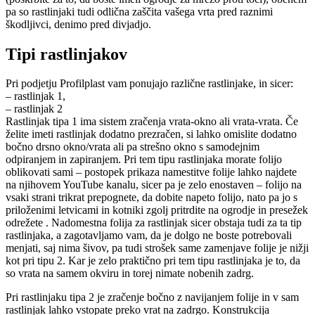
pa so rastlinjaki tudi odlična zaščita vašega vrta pred raznimi
škodljivci, denimo pred divjadjo.
Tipi rastlinjakov
Pri podjetju Profilplast vam ponujajo različne rastlinjake, in sicer:
– rastlinjak 1,
– rastlinjak 2
Rastlinjak tipa 1 ima sistem zračenja vrata-okno ali vrata-vrata. Če
želite imeti rastlinjak dodatno prezračen, si lahko omislite dodatno
bočno drsno okno/vrata ali pa strešno okno s samodejnim
odpiranjem in zapiranjem. Pri tem tipu rastlinjaka morate folijo
oblikovati sami – postopek prikaza namestitve folije lahko najdete
na njihovem YouTube kanalu, sicer pa je zelo enostaven – folijo na
vsaki strani trikrat prepognete, da dobite napeto folijo, nato pa jo s
priloženimi letvicami in kotniki zgolj pritrdite na ogrodje in presežek
odrežete . Nadomestna folija za rastlinjak sicer obstaja tudi za ta tip
rastlinjaka, a zagotavljamo vam, da je dolgo ne boste potrebovali
menjati, saj nima šivov, pa tudi strošek same zamenjave folije je nižji
kot pri tipu 2. Kar je zelo praktično pri tem tipu rastlinjaka je to, da
so vrata na samem okviru in torej nimate nobenih zadrg.
Pri rastlinjaku tipa 2 je zračenje bočno z navijanjem folije in v sam
rastlinjak lahko vstopate preko vrat na zadrgo. Konstrukcija