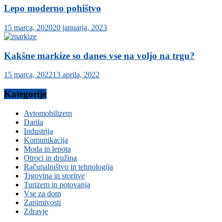
Lepo moderno pohištvo
15 marca, 2020
20 januarja, 2023
Kakšne markize so danes vse na voljo na trgu?
15 marca, 2022
13 aprila, 2022
Kategorije
Avtomobilizem
Darila
Industrija
Komunikacija
Moda in lepota
Otroci in družina
Računalništvo in tehnologija
Trgovina in storitve
Turizem in potovanja
Vse za dom
Zanimivosti
Zdravje