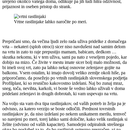
urejeno okolico vašega doma, odlikuje pa jih tudi hitra odzivnost,
prijaznost in oseben pristop do strank.
Vrtne rastlinjake lahko naročite po meri.
Prepričani smo, da večina ljudi zelo rada uživa pridelke z domačega
vrta – nekateri (sploh otroci) sicer niso navdušeni nad samim delom
na vrtu in zato to raje prepustijo mamam, babicam, dedkom …
skratka nekomu, ki v tem uživa, sami pa nato z veseljem pojedo, kar
dobijo na mizo. Če živite v mestu imate sicer bolj malo možnosti, da
bi imeli svoj vrt, zato pa lahko nekaj osnovne zelenjave gojite na
balkonu. Vsem ostalim, ki imajo dovolj veliko zemlje okoli hiše, pa
priporočamo, da posežejo po vrtnih rastlinjakih slovenskega podjetja
Profilplast, ki so resnično kakovostno izdelani. Naj bo zunaj mraz,
sneg, toča, nevihta, karkoli, vi boste še vedno lahko uživali v doma
pridelani zelenjavi in drugih dobrotah, ki vam uspevajo na vrtu.
Na voljo sta vam dva tipa rastlinjakov, od vaših potreb in želja pa je
odvisno, za katero verzijo se boste odločili. Prednost tovrstnih
rastlinjakov je, da niso izdelani po nekem unikatnem merilu, temveč
so narejeni po meri, torej lahko sami določite, kako velik rastlinjak si
želite (odvisno od vaših kapacitet). Samodejni odpiralnik strešnega
okna bo poskrbel za to, da bo rastlinjak ustrezno prezračen, vi pa