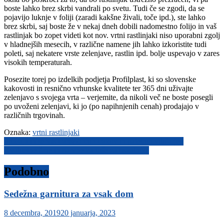
boste lahko brez skrbi vandrali po svetu. Tudi če se zgodi, da se
pojavijo luknje v foliji (zaradi kakšne živali, toče ipd.), ste lahko
brez skrbi, saj boste že v nekaj dneh dobili nadomestno folijo in vaš
rastlinjak bo zopet videti kot nov. vrtni rastlinjaki niso uporabni zgolj
v hladnejših mesecih, v različne namene jih lahko izkoristite tudi
poleti, saj nekatere vrste zelenjave, rastlin ipd. bolje uspevajo v zares
visokih temperaturah.
Posezite torej po izdelkih podjetja Profilplast, ki so slovenske
kakovosti in resnično vrhunske kvalitete ter 365 dni uživajte
zelenjavo s svojega vrta – verjemite, da nikoli več ne boste posegli
po uvoženi zelenjavi, ki jo (po napihnjenih cenah) prodajajo v
različnih trgovinah.
Oznaka:
vrtni rastlinjaki
Navigacija
Prodaja in servis transportnih trakov in paletnih viličarjev
Kvalitetne črne in barvne kartuše za tiskalnike
prispevka
Podobno
Sedežna garnitura za vsak dom
8 decembra, 2019
20 januarja, 2023