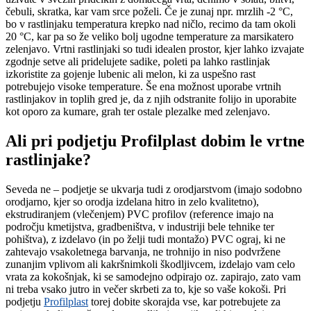
čebuli, skratka, kar vam srce poželi. Če je zunaj npr. mrzlih -2 °C,
bo v rastlinjaku temperatura krepko nad ničlo, recimo da tam okoli
20 °C, kar pa so že veliko bolj ugodne temperature za marsikatero
zelenjavo. Vrtni rastlinjaki so tudi idealen prostor, kjer lahko izvajate
zgodnje setve ali pridelujete sadike, poleti pa lahko rastlinjak
izkoristite za gojenje lubenic ali melon, ki za uspešno rast
potrebujejo visoke temperature. Še ena možnost uporabe vrtnih
rastlinjakov in toplih gred je, da z njih odstranite folijo in uporabite
kot oporo za kumare, grah ter ostale plezalke med zelenjavo.
Ali pri podjetju Profilplast dobim le vrtne
rastlinjake?
Seveda ne – podjetje se ukvarja tudi z orodjarstvom (imajo sodobno
orodjarno, kjer so orodja izdelana hitro in zelo kvalitetno),
ekstrudiranjem (vlečenjem) PVC profilov (reference imajo na
področju kmetijstva, gradbeništva, v industriji bele tehnike ter
pohištva), z izdelavo (in po želji tudi montažo) PVC ograj, ki ne
zahtevajo vsakoletnega barvanja, ne trohnijo in niso podvržene
zunanjim vplivom ali kakršnimkoli škodljivcem, izdelajo vam celo
vrata za kokošnjak, ki se samodejno odpirajo oz. zapirajo, zato vam
ni treba vsako jutro in večer skrbeti za to, kje so vaše kokoši. Pri
podjetju
Profilplast
torej dobite skorajda vse, kar potrebujete za