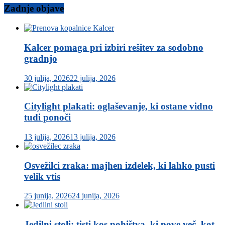
Zadnje objave
Kalcer pomaga pri izbiri rešitev za sodobno
gradnjo
30 julija, 2026
22 julija, 2026
Citylight plakati: oglaševanje, ki ostane vidno
tudi ponoči
13 julija, 2026
13 julija, 2026
Osvežilci zraka: majhen izdelek, ki lahko pusti
velik vtis
25 junija, 2026
24 junija, 2026
Jedilni stoli: tisti kos pohištva, ki pove več, kot