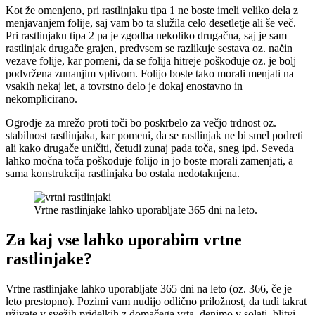
Kot že omenjeno, pri rastlinjaku tipa 1 ne boste imeli veliko dela z
menjavanjem folije, saj vam bo ta služila celo desetletje ali še več.
Pri rastlinjaku tipa 2 pa je zgodba nekoliko drugačna, saj je sam
rastlinjak drugače grajen, predvsem se razlikuje sestava oz. način
vezave folije, kar pomeni, da se folija hitreje poškoduje oz. je bolj
podvržena zunanjim vplivom. Folijo boste tako morali menjati na
vsakih nekaj let, a tovrstno delo je dokaj enostavno in
nekomplicirano.
Ogrodje za mrežo proti toči bo poskrbelo za večjo trdnost oz.
stabilnost rastlinjaka, kar pomeni, da se rastlinjak ne bi smel podreti
ali kako drugače uničiti, četudi zunaj pada toča, sneg ipd. Seveda
lahko močna toča poškoduje folijo in jo boste morali zamenjati, a
sama konstrukcija rastlinjaka bo ostala nedotaknjena.
Vrtne rastlinjake lahko uporabljate 365 dni na leto.
Za kaj vse lahko uporabim vrtne
rastlinjake?
Vrtne rastlinjake lahko uporabljate 365 dni na leto (oz. 366, če je
leto prestopno). Pozimi vam nudijo odlično priložnost, da tudi takrat
uživate v svežih pridelkih z domačega vrta, denimo v solati, blitvi,