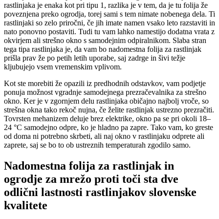
rastlinjaka je enaka kot pri tipu 1, razlika je v tem, da je tu folija že
poveznjena preko ogrodja, torej sami s tem nimate nobenega dela. Ti
rastlinjaki so zelo priročni, če jih imate namen vsako leto razstaviti in
nato ponovno postaviti. Tudi tu vam lahko namestijo dodatna vrata z
okvirjem ali strešno okno s samodejnim odpiralnikom. Slaba stran
tega tipa rastlinjaka je, da vam bo nadomestna folija za rastlinjak
prišla prav že po petih letih uporabe, saj zadrge in šivi težje
kljubujejo vsem vremenskim vplivom.
Kot ste morebiti že opazili iz predhodnih odstavkov, vam podjetje
ponuja možnost vgradnje samodejnega prezračevalnika za strešno
okno. Ker je v zgornjem delu rastlinjaka običajno najbolj vroče, so
strešna okna tako rekoč nujna, če želite rastlinjak ustrezno prezračiti.
Tovrsten mehanizem deluje brez elektrike, okno pa se pri okoli 18–
24 °C samodejno odpre, ko je hladno pa zapre. Tako vam, ko greste
od doma ni potrebno skrbeti, ali naj okno v rastlinjaku odprete ali
zaprete, saj se bo to ob ustreznih temperaturah zgodilo samo.
Nadomestna folija za rastlinjak in
ogrodje za mrežo proti toči sta dve
odlični lastnosti rastlinjakov slovenske
kvalitete