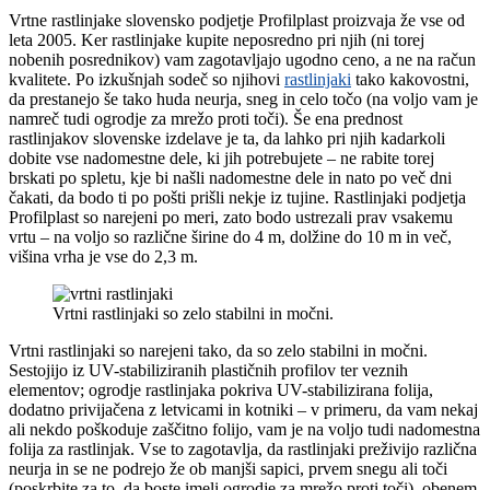
Vrtne rastlinjake slovensko podjetje Profilplast proizvaja že vse od
leta 2005. Ker rastlinjake kupite neposredno pri njih (ni torej
nobenih posrednikov) vam zagotavljajo ugodno ceno, a ne na račun
kvalitete. Po izkušnjah sodeč so njihovi
rastlinjaki
tako kakovostni,
da prestanejo še tako huda neurja, sneg in celo točo (na voljo vam je
namreč tudi ogrodje za mrežo proti toči). Še ena prednost
rastlinjakov slovenske izdelave je ta, da lahko pri njih kadarkoli
dobite vse nadomestne dele, ki jih potrebujete – ne rabite torej
brskati po spletu, kje bi našli nadomestne dele in nato po več dni
čakati, da bodo ti po pošti prišli nekje iz tujine. Rastlinjaki podjetja
Profilplast so narejeni po meri, zato bodo ustrezali prav vsakemu
vrtu – na voljo so različne širine do 4 m, dolžine do 10 m in več,
višina vrha je vse do 2,3 m.
Vrtni rastlinjaki so zelo stabilni in močni.
Vrtni rastlinjaki so narejeni tako, da so zelo stabilni in močni.
Sestojijo iz UV-stabiliziranih plastičnih profilov ter veznih
elementov; ogrodje rastlinjaka pokriva UV-stabilizirana folija,
dodatno privijačena z letvicami in kotniki – v primeru, da vam nekaj
ali nekdo poškoduje zaščitno folijo, vam je na voljo tudi nadomestna
folija za rastlinjak. Vse to zagotavlja, da rastlinjaki preživijo različna
neurja in se ne podrejo že ob manjši sapici, prvem snegu ali toči
(poskrbite za to, da boste imeli ogrodje za mrežo proti toči), obenem