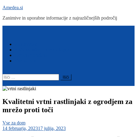
Skip
Amedea.si
to
Zanimive in uporabne informacije z najrazličnejših področij
content
Menu
Zanimivosti
Računalništvo in tehnologija
Otroci in družina
Vse za dom
Išči:
Kvalitetni vrtni rastlinjaki z ogrodjem za
mrežo proti toči
Vse za dom
14 februarja, 2023
17 julija, 2023