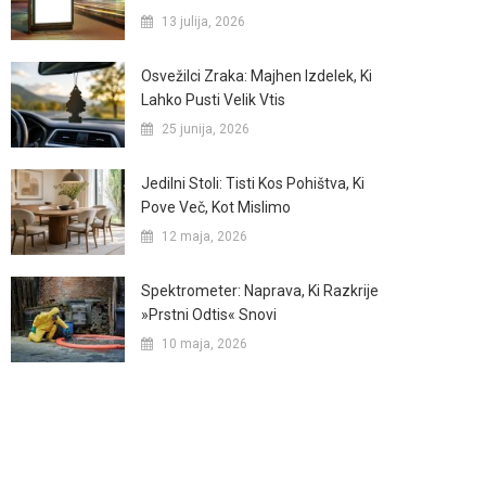
13 julija, 2026
Osvežilci Zraka: Majhen Izdelek, Ki
Lahko Pusti Velik Vtis
25 junija, 2026
Jedilni Stoli: Tisti Kos Pohištva, Ki
Pove Več, Kot Mislimo
12 maja, 2026
Spektrometer: Naprava, Ki Razkrije
»prstni Odtis« Snovi
10 maja, 2026