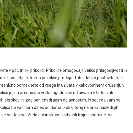
ite v počitniški prikolici. Prikolice omogočajo veliko prilagodljivosti in
rdi podjetje, ki kamp prikolice prodaja. Tabor lahko postavite, kjer
ahko resnično odmaknete od vsega in uživate v kakovostnem druženju v
lico je, da je cenovno veliko ugodnejše od bivanja v hotelu ali
stnih obrokov in izogibanjem dragim dejavnostim. In seveda vam na
ikolica bo vaš dom daleč od doma. Zakaj torej ne bi na naslednjih
se boste imeli čudovito in skupaj ustvarili trajne spomine. Vsi