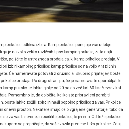
mp prikolice odlična izbira. Kamp prikolice ponujajo vse udobje
gu je na voljo veliko različnih tipov kamping prikolic, zato najti
žko, poiščite le ustreznega prodajalca, ki kamp prikolice prodaja. V
i pri izbiri kamping prikolice: kamp prikolice so na voljo v različnih
ujete. Če nameravate potovati z družino ali skupino prijateljev, boste
 prikolice prodaja. Po drugi strani pa, če jo nameravate uporabljati le
a kamp prikolic se lahko giblje od 20 pa do več kot 60 tisoč evrov kot
aja. Pomembno je, da določite, koliko ste pripravljeni porabiti,
boste lahko zožili izbiro in našli popolno prikolico za vas. Prikolice
 in dnevni prostori. Nekatere imajo celo vgrajene generatorje, tako da
so za vas bistvene, in poiščite prikolico, ki jih ima. Od teže prikolice
 nakupom se prepričajte, da vaše vozilo prenese težo prikolice. Zdaj,