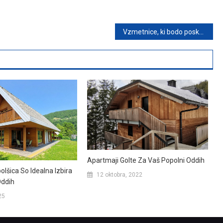
Vzmetnice, ki bodo poskrbele za dober spanec
Apartmaji Golte Za Vaš Popolni Oddih
olšica So Idealna Izbira
12 oktobra, 2022
Oddih
25