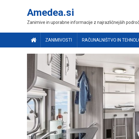
Skip
Amedea.si
to
content
Zanimive in uporabne informacije z najrazličnejših področ
ZANIMIVOSTI
RAČUNALNIŠTVO IN TEHNOL