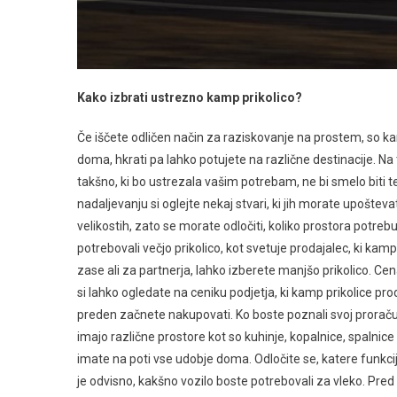
Kako izbrati ustrezno kamp prikolico?
Če iščete odličen način za raziskovanje na prostem, so ka
doma, hkrati pa lahko potujete na različne destinacije. Na tr
takšno, ki bo ustrezala vašim potrebam, ne bi smelo biti te
nadaljevanju si oglejte nekaj stvari, ki jih morate upoštevat
velikostih, zato se morate odločiti, koliko prostora potreb
potrebovali večjo prikolico, kot svetuje prodajalec, ki kamp
zase ali za partnerja, lahko izberete manjšo prikolico. Cen
si lahko ogledate na ceniku podjetja, ki kamp prikolice prod
preden začnete nakupovati. Ko boste poznali svoj proračun, 
imajo različne prostore kot so kuhinje, kopalnice, spalnice
imate na poti vse udobje doma. Odločite se, katere funkcije 
je odvisno, kakšno vozilo boste potrebovali za vleko. Pred