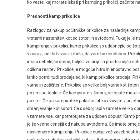
ko veste, kaj morate iskati pri kamping prikolici, začnite 
Prednosti kamp prikolice
Razlogov za nakup počitniške prikolice za naslednje kampir
vrstami nastanitev, kot so šotori in avtodomi. Tukaj je le ne
kampiranje v prikolici: kamp prikolice so udobnejše od šoto
v naravi, ne da bi vas skrbelo, da vam bo neudobno. Prikoli
imajo debelejše stene, boljšo izolacijo in prostornejšo notr
odlična rešitev. Prikolice je mogoče hitro in enostavno po
lahko potrdi tudi prodajalec, ki kamp prikolice prodaja. Pr
varne in zaščitene. Prikolice so veliko bolj varne kot šotori
pozimi pa topleje. Če kampirate v šotoru, se boste mora
pozimi. Če pa kampirate v prikolici, lahko uživajte v prijet
shranjevanje kot šotori. Če s seboj radi vzamete veliko opr
vzamete vse, kar potrebujete za udoben dopust. Kamp pr
je še vedno cenejši od nakupa avtodoma. Če imate omejen p
naslednjem kampiranju. Prikolice nudijo več zasebnosti kot a
počitniška prikolica najboljša izbira. Avtodomi so lahko pre