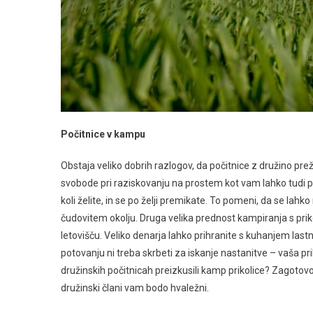
Počitnice v kampu
Obstaja veliko dobrih razlogov, da počitnice z družino preživ
svobode pri raziskovanju na prostem kot vam lahko tudi pot
koli želite, in se po želji premikate. To pomeni, da se l
čudovitem okolju. Druga velika prednost kampiranja s priko
letovišču. Veliko denarja lahko prihranite s kuhanjem la
potovanju ni treba skrbeti za iskanje nastanitve – vaša pr
družinskih počitnicah preizkusili kamp prikolice? Zagotovo 
družinski člani vam bodo hvaležni.