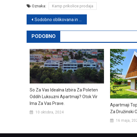
Oznaka:
Kamp prikolice prodaja
Navigacija
Sodobno oblikovana in zelo kakovostna PVC okna
prispevka
PODOBNO
So Za Vas Idealna Izbira Za Poleten
Oddih Luksuzni Apartmaji? Otok Vir
Ima Za Vas Prave.
Apartmaji Top
Za Družinski 
10 oktobra, 2024
16 maja, 20