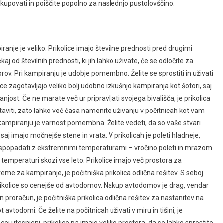
nakupovati in poiščite popolno za naslednjo pustolovščino.
anje je veliko. Prikolice imajo številne prednosti pred drugimi
kaj od številnih prednosti, ki jih lahko uživate, če se odločite za
rov. Pri kampiranju je udobje pomembno. Želite se sprostiti in uživati
ce zagotavljajo veliko bolj udobno izkušnjo kampiranja kot šotori, saj
anjost. Če ne marate več ur pripravljati svojega bivališča, je prikolica
staviti, zato lahko več časa namenite uživanju v počitnicah kot vam
i kampiranju je varnost pomembna. Želite vedeti, da so vaše stvari
, saj imajo močnejše stene in vrata. V prikolicah je poleti hladneje,
li spopadati z ekstremnimi temperaturami – vročino poleti in mrazom
ni temperaturi skozi vse leto. Prikolice imajo več prostora za
eme za kampiranje, je počitniška prikolica odlična rešitev. S seboj
ikolice so cenejše od avtodomov. Nakup avtodomov je drag, vendar
roračun, je počitniška prikolica odlična rešitev za nastanitev na
vtodomi. Če želite na počitnicah uživati v miru in tišini, je
cej utesnjeni, prikolice pa imajo veliko prostora, da se lahko sprostite