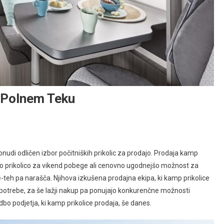
V Polnem Teku
onudi odličen izbor počitniških prikolic za prodajo. Prodaja kamp
ošno prikolico za vikend pobege ali cenovno ugodnejšo možnost za
e-teh pa narašča. Njihova izkušena prodajna ekipa, ki kamp prikolice
potrebe, za še lažji nakup pa ponujajo konkurenčne možnosti
nudbo podjetja, ki kamp prikolice prodaja, še danes.